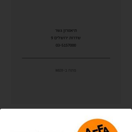
תיאטרון גשר
שדרות ירושלים 9
03-5157000
פתח ב-waze